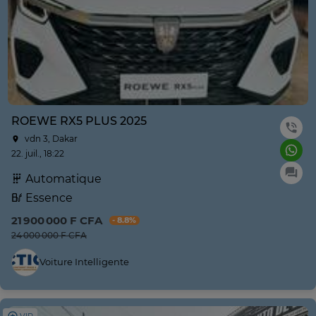
ROEWE RX5 PLUS 2025
vdn 3, Dakar
22. juil., 18:22
Automatique
Essence
21 900 000 F CFA
- 8.8%
24 000 000 F CFA
Voiture Intelligente