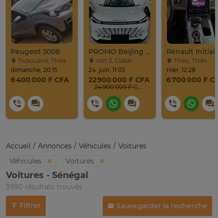
Peugeot 3008
PROMO Beijing X7 / 2025
Tivaouane, Thiès
vdn 3, Dakar
Thiès, Thiès
dimanche, 20:15
24. juin, 11:03
Hier, 12:28
6 400 000 F CFA
22 900 000 F CFA
6 700 000 F C
24 900 000 F CFA
Accueil
Annonces
Véhicules
Voitures
Véhicules
Voitures
Voitures - Sénégal
3990 résultats trouvés
Filtrer
Sauvegarder la recherche