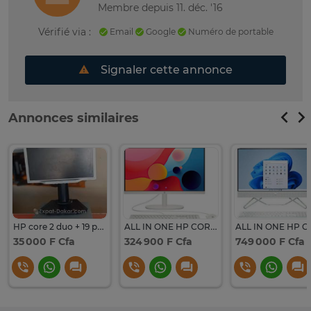
Membre depuis 11. déc. '16
Vérifié via :
Email
Google
Numéro de portable
Signaler cette annonce
Annonces similaires
HP core 2 duo + 19 pouces
ALL IN ONE HP CORE I3 ECRAN 22 POUCES
35 000 F Cfa
324 900 F Cfa
749 000 F Cfa