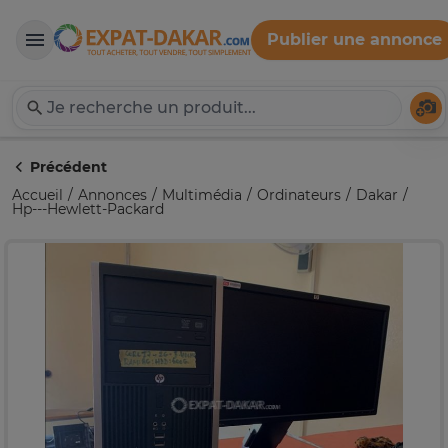
Publier une annonce
Expat-Dakar
Té
Précédent
Accueil
Annonces
Multimédia
Ordinateurs
Dakar
Hp---Hewlett-Packard