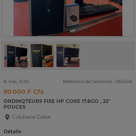
8. mai, 16:04
Référence de l'annonce : 5954541
90 000 F Cfa
ORDINQTEURS FIXE HP CORE I7.8GO , 22”
POUCES
Colobane
Dakar
Détails