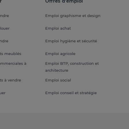
r
Offres d'emploi
endre
Emploi graphisme et design
louer
Emploi achat
endre
Emploi hygiène et sécurité
ts meublés
Emploi agricole
ommerciales à
Emploi BTP, construction et
architecture
s à vendre
Emploi social
uer
Emploi conseil et stratégie