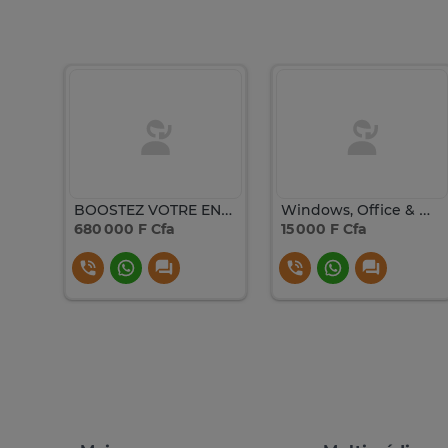
Lot de 50 Barquette – 2 Compartiments
BOOSTEZ VOTRE ENTREPRISE AVEC WINDOWS SERVER 2022 USER CAL !
Windows, Office & Windows Server Originaux à Prix Promo
680 000 F Cfa
15 000 F Cfa