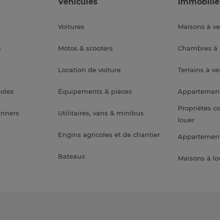
Véhicules
Immobilie
Voitures
Maisons à v
a
Motos & scooters
Chambres à 
Location de voiture
Terrains à v
soles
Équipements & pièces
Appartemen
Propriétés c
anners
Utilitaires, vans & minibus
louer
Engins agricoles et de chantier
Appartement
Bateaux
Maisons à lo