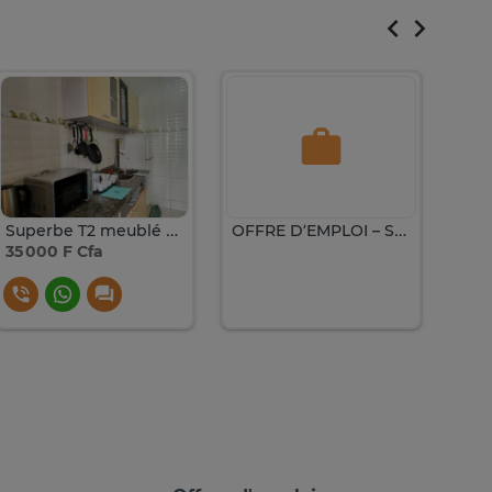
Superbe T2 meublé – Résidence Amani VDN, derrière Exclusive
OFFRE D’EMPLOI – SANTÉ & COMMERCIAL
35 000 F Cfa