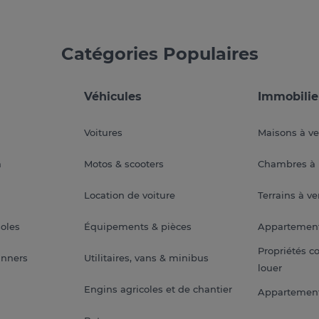
Catégories Populaires
Véhicules
Immobilie
Voitures
Maisons à v
a
Motos & scooters
Chambres à 
Location de voiture
Terrains à v
soles
Équipements & pièces
Appartemen
Propriétés c
anners
Utilitaires, vans & minibus
louer
Engins agricoles et de chantier
Appartement