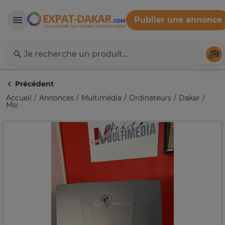
Publier une annonce
Expat-Dakar
Té
Précédent
Accueil
Annonces
Multimédia
Ordinateurs
Dakar
Msi