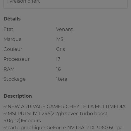
livraison offert
Détails
Etat
Venant
Marque
MSI
Couleur
Gris
Processeur
I7
RAM
16
Stockage
1tera
Description
✅NEW ARRIVAGE GAMER CHEZ LEILA MULTIMEDIA
✅MSI PULSI I7-11245(2.2ghz avec turbo boost
5.0ghz)16coeurs
✅carte graphique GeForce NVIDIA RTX 3060 6Giga