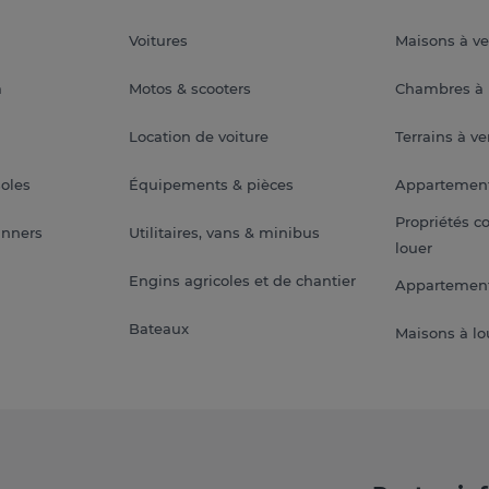
Voitures
Maisons à v
a
Motos & scooters
Chambres à 
Location de voiture
Terrains à v
soles
Équipements & pièces
Appartemen
Propriétés c
anners
Utilitaires, vans & minibus
louer
Engins agricoles et de chantier
Appartement
Bateaux
Maisons à lo