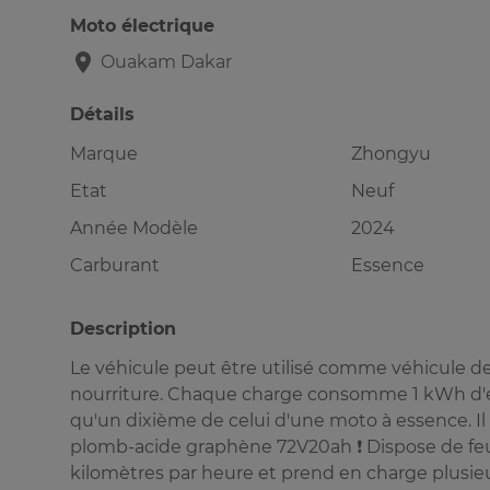
Moto électrique
Ouakam
Dakar
Détails
Marque
Zhongyu
Etat
Neuf
Année Modèle
2024
Carburant
Essence
Description
Le véhicule peut être utilisé comme véhicule de 
nourriture. Chaque charge consomme 1 kWh d'él
qu'un dixième de celui d'une moto à essence. Il u
plomb-acide graphène 72V20ah ❗️ Dispose de feux 
kilomètres par heure et prend en charge plusieur