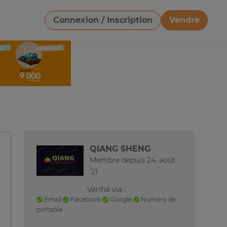
Connexion / Inscription
Vendre
Télécharger une image
QIANG SHENG
Membre depuis 24. août
'21
Vérifié via :
Email
Facebook
Google
Numéro de
portable