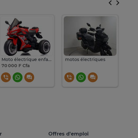
Moto électrique enfant
motos électriques
MO
70 000 F Cfa
450
r
Offres d'emploi