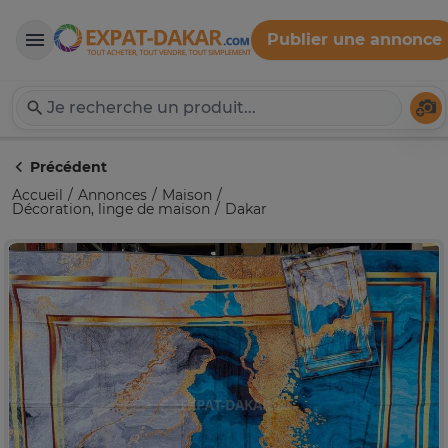
Publier une annonce
Expat-Dakar
Té
Précédent
Accueil
Annonces
Maison
Décoration, linge de maison
Dakar