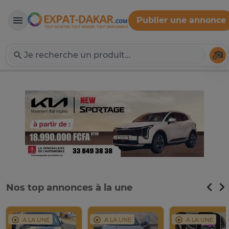
Publier une annonce
Expat-Dakar
Té
Nos top annonces à la une
A LA UNE
A LA UNE
A LA UNE