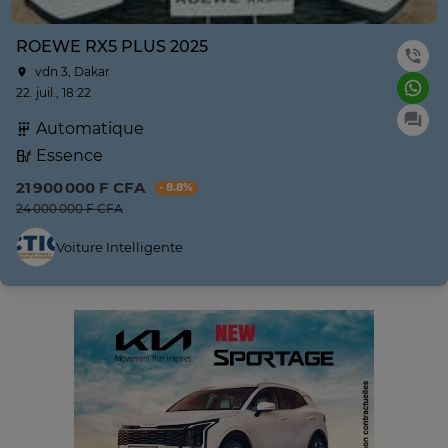
ROEWE RX5 PLUS 2025
vdn 3, Dakar
22. juil., 18:22
Automatique
Essence
21 900 000 F CFA
- 8.8%
24 000 000 F CFA
Voiture Intelligente