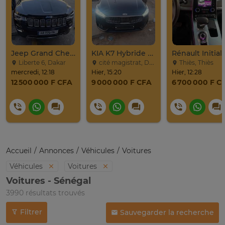
Jeep Grand Cherokee Overland 2019 À Vendre
KIA K7 Hybride Full 2017
Liberte 6, Dakar
cité magistrat, Dakar
Thiès, Thiès
mercredi, 12:18
Hier, 15:20
Hier, 12:28
12 500 000 F CFA
9 000 000 F CFA
6 700 000 F C
Accueil
Annonces
Véhicules
Voitures
Véhicules
Voitures
Voitures - Sénégal
3990 résultats trouvés
Filtrer
Sauvegarder la recherche