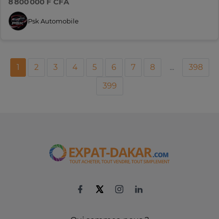
8 800 000 F CFA
Psk Automobile
1
2
3
4
5
6
7
8
...
398
399