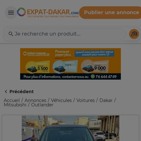
Publier une annonce
Expat-Dakar
Té
Précédent
Accueil
Annonces
Véhicules
Voitures
Dakar
Mitsubishi
Outlander