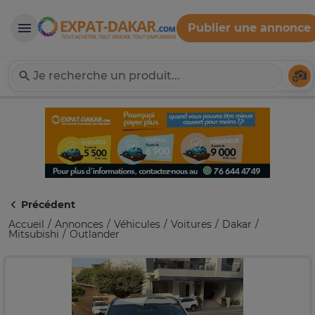
Publier une annonce
Expat-Dakar
Té
Précédent
Accueil
Annonces
Véhicules
Voitures
Dakar
Mitsubishi
Outlander