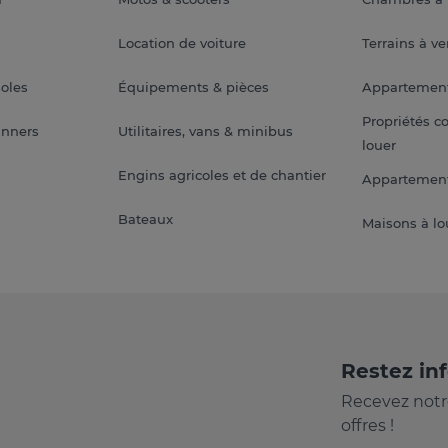
Location de voiture
Terrains à v
soles
Équipements & pièces
Appartemen
Propriétés c
anners
Utilitaires, vans & minibus
louer
Engins agricoles et de chantier
Appartement
Bateaux
Maisons à lo
Restez in
Recevez notr
offres !