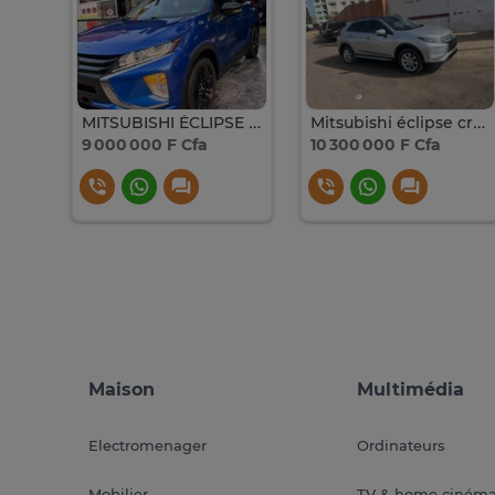
: MITSUBISHI : ECLIPSE CROSS ANNÉE 2018
MITSUBISHI ÉCLIPSE CROSS 2018
Mitsubishi éclipse cross GT
9 000 000 F Cfa
10 300 000 F Cfa
Maison
Multimédia
Electromenager
Ordinateurs
Mobilier
TV & home ciném