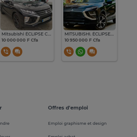
Mitsubishi ÉCLIPSE CROSS BLACK EDITION
MITSUBISHI. ÉCLIPSE CROSS Année 2022
10 000 000 F Cfa
10 950 000 F Cfa
10 5
r
Offres d'emploi
endre
Emploi graphisme et design
louer
Emploi achat