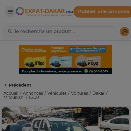
Publier une annonce
Expat-Dakar
Té
Précédent
Accueil
Annonces
Véhicules
Voitures
Dakar
Mitsubishi
L200