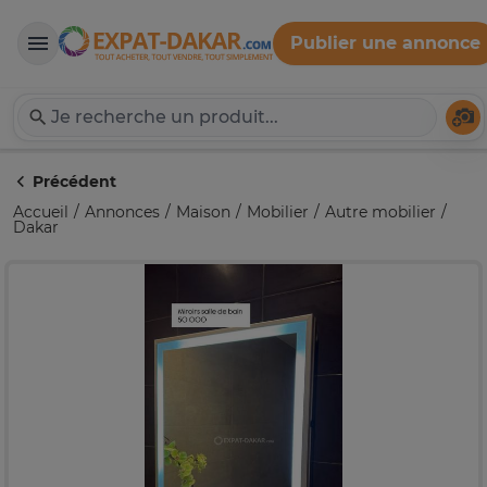
Publier une annonce
Expat-Dakar
Té
Précédent
Accueil
Annonces
Maison
Mobilier
Autre mobilier
Dakar