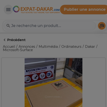
Publier une annonce
Expat-Dakar
Té
Précédent
Accueil
Annonces
Multimédia
Ordinateurs
Dakar
Microsoft-Surface