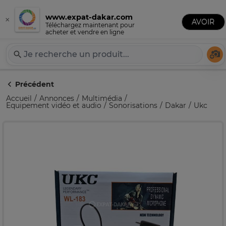
www.expat-dakar.com
×
Publier une annonce
AVOIR
Expat-Dakar
Téléchargez maintenant pour
acheter et vendre en ligne
Té
Précédent
Accueil
Annonces
Multimédia
Equipement vidéo et audio
Sonorisations
Dakar
Ukc