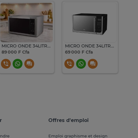
MICRO ONDE 34LITRES SHARP GRIS R77ATST
MICRO ONDE 34LITRES YAKI AVEC GRILLE NOIR YEC34PGP3
89 000 F Cfa
69 000 F Cfa
73 0
r
Offres d'emploi
endre
Emploi graphisme et design