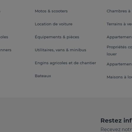
a
Motos & scooters
Chambres à 
Location de voiture
Terrains à v
soles
Équipements & pièces
Appartemen
Propriétés c
anners
Utilitaires, vans & minibus
louer
Engins agricoles et de chantier
Appartement
Bateaux
Maisons à lo
Restez in
Recevez notr