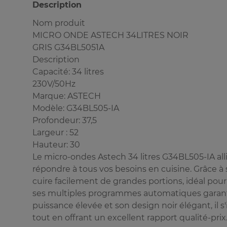
Description
Nom produit
MICRO ONDE ASTECH 34LITRES NOIR
GRIS G34BL5051A
Description
Capacité: 34 litres
230V/50Hz
Marque: ASTECH
Modèle: G34BL505-IA
Profondeur: 37,5
Largeur : 52
Hauteur: 30
Le micro-ondes Astech 34 litres G34BL505-IA al
répondre à tous vos besoins en cuisine. Grâce à 
cuire facilement de grandes portions, idéal pour
ses multiples programmes automatiques garant
puissance élevée et son design noir élégant, il
tout en offrant un excellent rapport qualité-prix