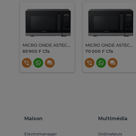
MICRO ONDE 25LITRES ASTECH DIGITAL NOIR 25DIP9IA
MICRO ONDE ASTECH 34LITRES NOIR GRIS
MICRO ONDE ASTECH 34LITRES NOIR AVEC GRILLE
69 900 F Cfa
70 000 F Cfa
Maison
Multimédia
Electromenager
Ordinateurs