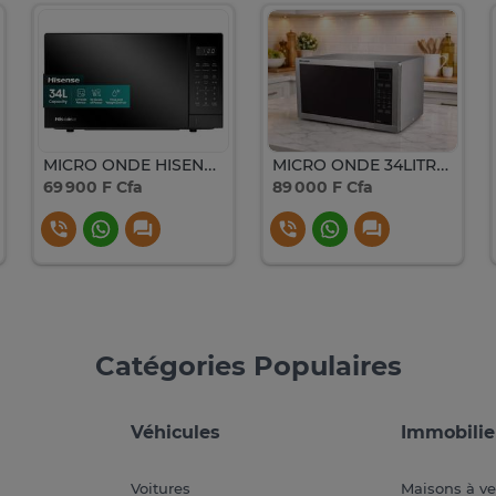
MICRO ONDE HISENSE 34LITRES AVEC GRILLE NOIR
MICRO ONDE 34LITRES SHARP GRIS R77ATST
69 900 F Cfa
89 000 F Cfa
Catégories Populaires
Véhicules
Immobilie
Voitures
Maisons à v