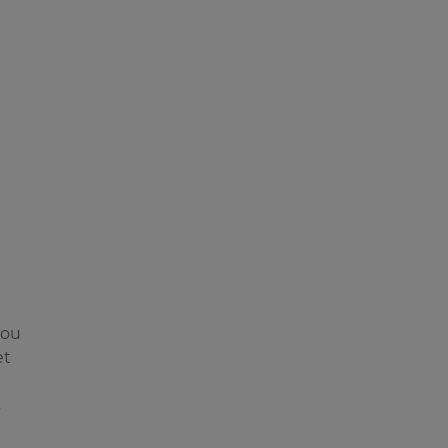
 ou
et
s