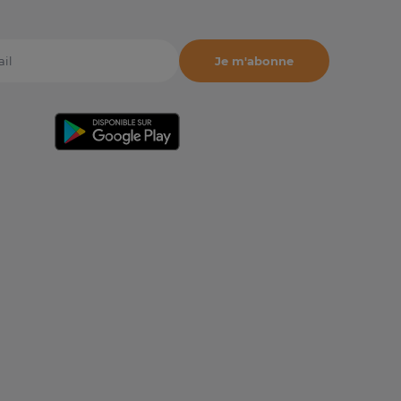
Je m'abonne
il