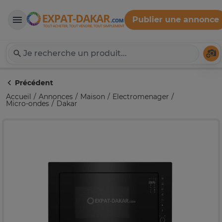
Publier une annonce
Expat-Dakar
Té
Précédent
Accueil
Annonces
Maison
Electromenager
Micro-ondes
Dakar