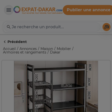
Publier une annonce
Expat-Dakar
Té
Précédent
Accueil
Annonces
Maison
Mobilier
Armoires et rangements
Dakar