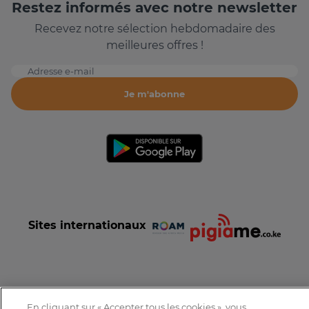
Restez informés avec notre newsletter
Recevez notre sélection hebdomadaire des
meilleures offres !
Adresse e-mail
Je m'abonne
Sites internationaux
En cliquant sur « Accepter tous les cookies », vous
Conditions et Charte d'utilisation
Politique de confidentialité