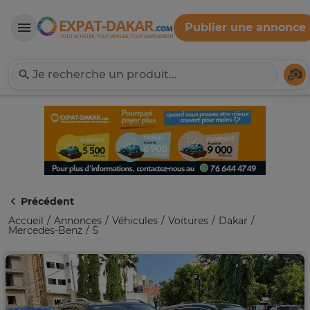
Publier une annonce
Expat-Dakar
Té
Précédent
Accueil
Annonces
Véhicules
Voitures
Dakar
Mercedes-Benz
5