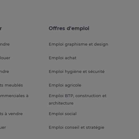
r
Offres d'emploi
endre
Emploi graphisme et design
louer
Emploi achat
endre
Emploi hygiène et sécurité
ts meublés
Emploi agricole
ommerciales à
Emploi BTP, construction et
architecture
s à vendre
Emploi social
uer
Emploi conseil et stratégie