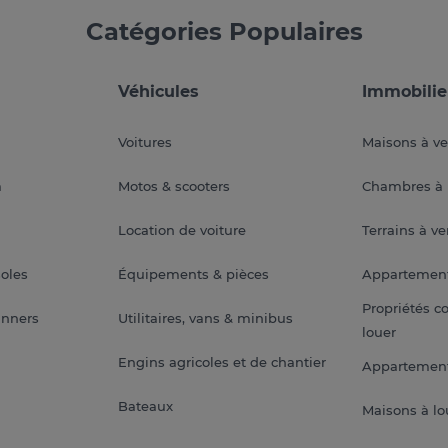
Catégories Populaires
Véhicules
Immobilie
Voitures
Maisons à v
a
Motos & scooters
Chambres à 
Location de voiture
Terrains à v
soles
Équipements & pièces
Appartemen
Propriétés c
anners
Utilitaires, vans & minibus
louer
Engins agricoles et de chantier
Appartement
Bateaux
Maisons à lo