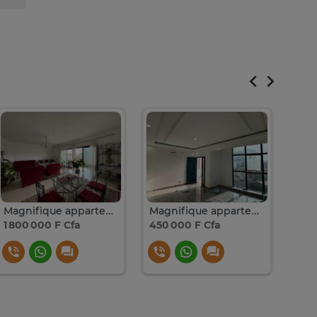
Magnifique appartement meublé à louer à Mermoz
Magnifique appartement de type F4 à louer
1 800 000 F Cfa
450 000 F Cfa
400