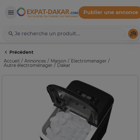
Publier une annonce
Expat-Dakar
Té
Précédent
Accueil
Annonces
Maison
Electromenager
Autre électroménager
Dakar