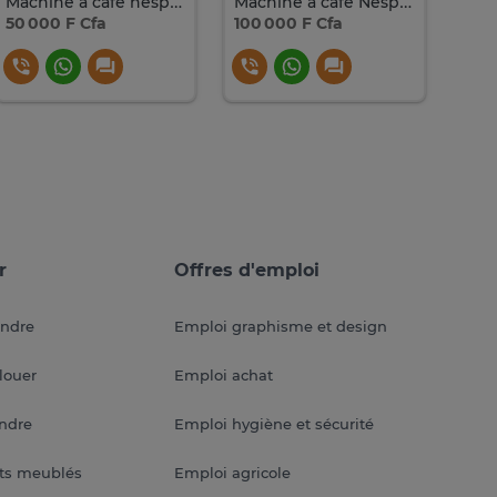
Machine à café nespresso
Machine à café Nespresso vertu Gris
50 000 F Cfa
100 000 F Cfa
85 0
r
Offres d'emploi
endre
Emploi graphisme et design
louer
Emploi achat
endre
Emploi hygiène et sécurité
ts meublés
Emploi agricole