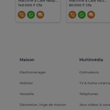
MACHINE A CAFE NESPRESSO DELONGHI VERTUO
Machine à Café Nespresso Vertuo Plus Krups
Machine à Café NESPRESSO VERTUO POP
140 000 F Cfa
80 000 F Cfa
Maison
Multimédia
Electromenager
Ordinateurs
Mobilier
TV & home ciném
Vaisselle
Téléphones
Décoration, linge de maison
Jeux vidéos & con