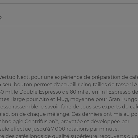
R
Vertuo Next, pour une expérience de préparation de caf
eul bouton permet d'accueillir cinq tailles de tasse : l'A
50 ml, le Double Espresso de 80 ml et enfin l'Espresso d
férentes : large pour Alto et Mug, moyenne pour Gran Lungo
sso rassemble le savoir-faire de tous ses experts du caf
rréfaction de chaque mélange. Ces derniers ont mis au po
echnologie Centrifusion™, brevetée et développée par
psule effectue jusqu'à 7 000 rotations par minute,
re des cafés longs de qualité supérieure, recouverts d'u