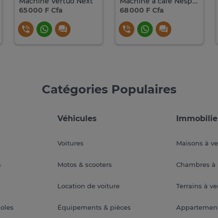
Machine Vertuo Next
Machine à café Nespresso
65 000 F Cfa
68 000 F Cfa
Catégories Populaires
Véhicules
Immobilie
Voitures
Maisons à v
a
Motos & scooters
Chambres à 
Location de voiture
Terrains à v
soles
Équipements & pièces
Appartemen