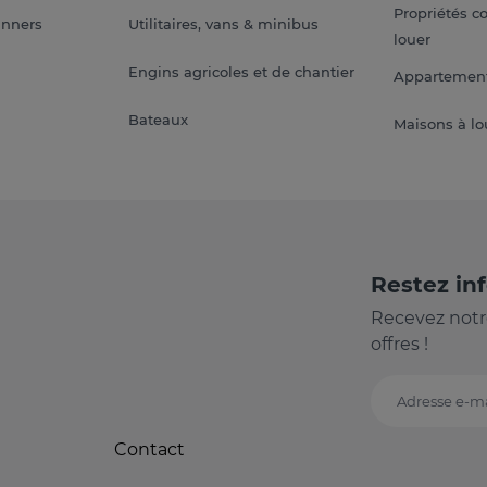
Propriétés c
anners
Utilitaires, vans & minibus
louer
Engins agricoles et de chantier
Appartement
Bateaux
Maisons à lo
Restez in
Recevez notr
offres !
Adresse e-ma
Contact