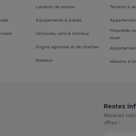
Location de voiture
Terrains à v
soles
Équipements & pièces
Appartemen
Propriétés c
anners
Utilitaires, vans & minibus
louer
Engins agricoles et de chantier
Appartement
Bateaux
Maisons à lo
Restez in
Recevez notr
offres !