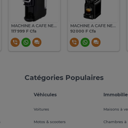
MACHINE A CAFE NESPRESSO GEEPAS
MACHINE A CAFE NESPRESSO INISSIA NOIR D40
117 999 F Cfa
92 000 F Cfa
Catégories Populaires
Véhicules
Immobilie
Voitures
Maisons à v
a
Motos & scooters
Chambres à 