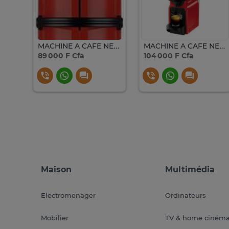
MACHINE A CAFE ASTECH AVEC CAPSULE NESPRESSO CM052FBO
MACHINE A CAFE NESPRESSO MINI ROUGE EN85.R
MACHINE A CAFE NESPRESSO C40 INISSIA EU2 ROUGE
89 000 F Cfa
104 000 F Cfa
Maison
Multimédia
Electromenager
Ordinateurs
Mobilier
TV & home ciném