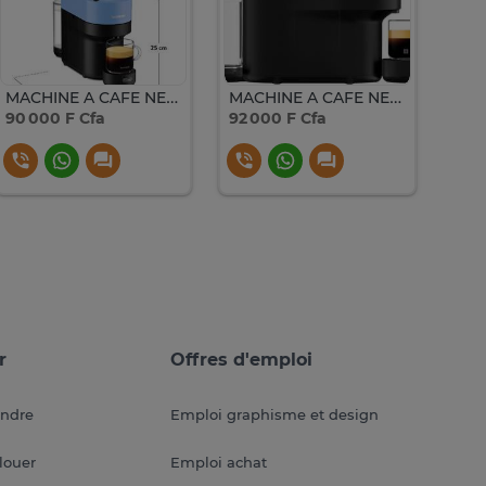
MACHINE A CAFE NESPRESSO DELONGHI VERTUO
MACHINE A CAFE NESPRESSO DELONGHI VERTUO NOIR ENV90B
90 000 F Cfa
92 000 F Cfa
92 0
r
Offres d'emploi
endre
Emploi graphisme et design
louer
Emploi achat