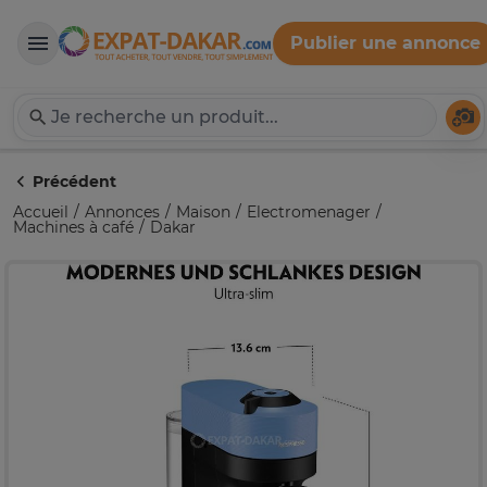
Publier une annonce
Expat-Dakar
Té
Précédent
Accueil
Annonces
Maison
Electromenager
Machines à café
Dakar