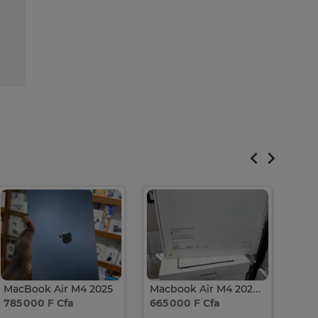
MacBook Air M4 2025
Macbook Air M4 2025 15pouces
785 000 F Cfa
665 000 F Cfa
580