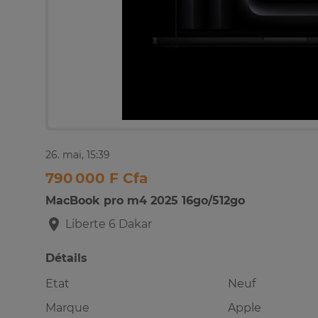
26. mai, 15:39
790 000 F Cfa
MacBook pro m4 2025 16go/512go
Liberte 6
Dakar
Détails
Etat
Neuf
Marque
Apple