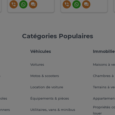
Catégories Populaires
Véhicules
Immobilie
Voitures
Maisons à v
a
Motos & scooters
Chambres à 
Location de voiture
Terrains à v
soles
Équipements & pièces
Appartemen
Propriétés c
anners
Utilitaires, vans & minibus
louer