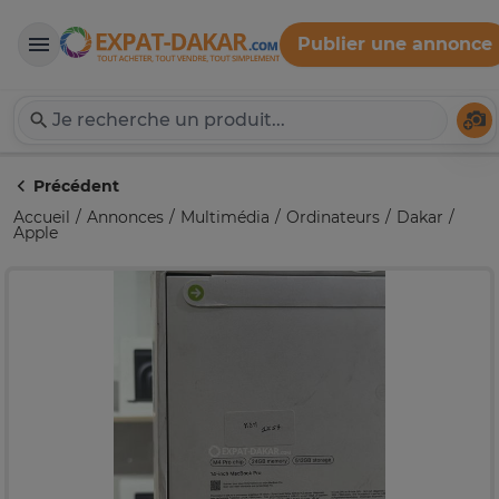
Publier une annonce
Expat-Dakar
Té
Précédent
Accueil
Annonces
Multimédia
Ordinateurs
Dakar
Apple