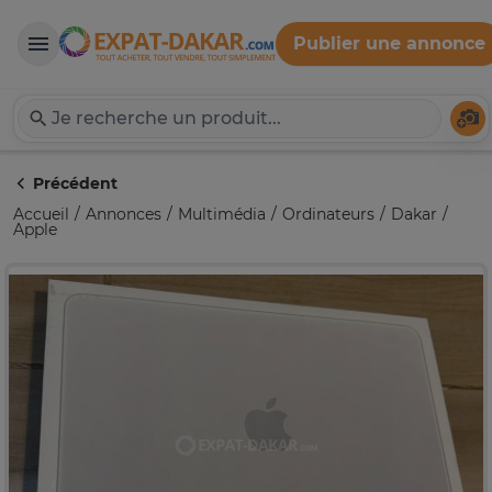
Publier une annonce
Expat-Dakar
Té
Précédent
Accueil
Annonces
Multimédia
Ordinateurs
Dakar
Apple