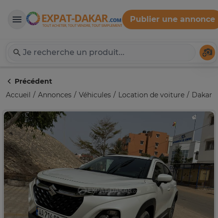
Publier une annonce
Expat-Dakar
Té
Précédent
Accueil
Annonces
Véhicules
Location de voiture
Dakar