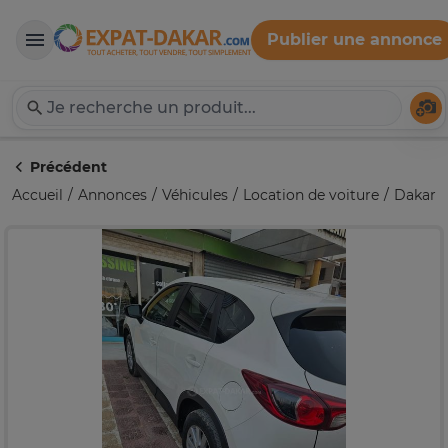
Publier une annonce
Expat-Dakar
Té
Précédent
Accueil
Annonces
Véhicules
Location de voiture
Dakar