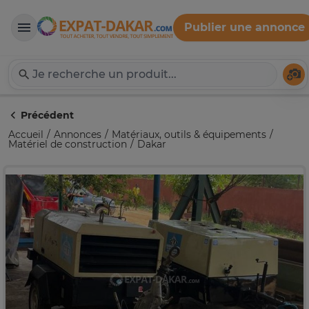
Publier une annonce
Expat-Dakar
Té
Précédent
Accueil
Annonces
Matériaux, outils & équipements
Matériel de construction
Dakar