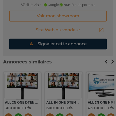
Vérifié via :
Google
Numéro de portable
Voir mon showroom
Site Web du vendeur
Signaler cette annonce
Annonces similaires
𝗔𝗟𝗟 𝗜𝗡 𝗢𝗡𝗘 𝗗𝗧𝗘𝗡 𝗗𝟳 𝟱𝟱’’
𝗔𝗟𝗟 𝗜𝗡 𝗢𝗡𝗘 𝗗𝗧𝗘𝗡 𝗗𝟳 𝟱𝟱’’
300 000 F Cfa
600 000 F Cfa
450 000 F Cfa