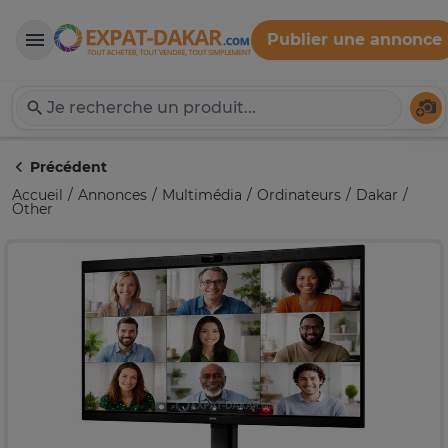
Publier une annonce
Expat-Dakar
Té
Précédent
Accueil
Annonces
Multimédia
Ordinateurs
Dakar
Other