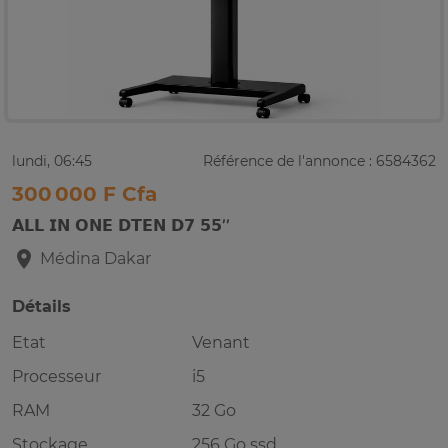
lundi, 06:45
Référence de l'annonce : 6584362
300 000 F Cfa
𝗔𝗟𝗟 𝗜𝗡 𝗢𝗡𝗘 𝗗𝗧𝗘𝗡 𝗗𝟳 𝟱𝟱’’
Médina
Dakar
Détails
Etat
Venant
Processeur
i5
RAM
32 Go
Stockage
256 Go ssd