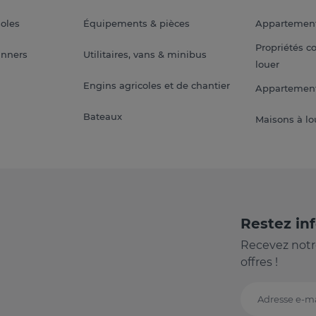
soles
Équipements & pièces
Appartemen
Propriétés c
anners
Utilitaires, vans & minibus
louer
Engins agricoles et de chantier
Appartement
Bateaux
Maisons à lo
Restez in
Recevez notr
offres !
Adresse e-ma