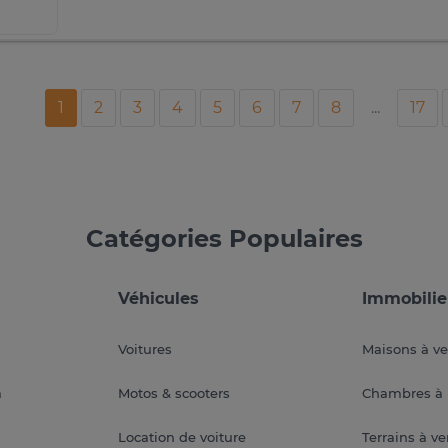
1
2
3
4
5
6
7
8
...
17
Catégories Populaires
Véhicules
Immobilie
Voitures
Maisons à v
a
Motos & scooters
Chambres à 
Location de voiture
Terrains à v