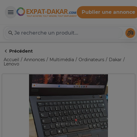
Publier une annonce
Expat-Dakar
Té
Précédent
Accueil
Annonces
Multimédia
Ordinateurs
Dakar
Lenovo