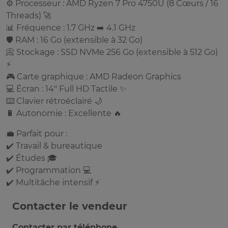
⚙️ Processeur : AMD Ryzen 7 Pro 4750U (8 Cœurs / 16
Threads) 🚀
📊 Fréquence : 1.7 GHz ➡️ 4.1 GHz
🛡️ RAM : 16 Go (extensible à 32 Go)
📀 Stockage : SSD NVMe 256 Go (extensible à 512 Go)
⚡
🎮 Carte graphique : AMD Radeon Graphics
💻 Écran : 14" Full HD Tactile ✨
⌨️ Clavier rétroéclairé 🌙
🔋 Autonomie : Excellente 🔥
💼 Parfait pour :
✔️ Travail & bureautique
✔️ Études 🎓
✔️ Programmation 💻
✔️ Multitâche intensif ⚡
Contacter le vendeur
Contacter par téléphone