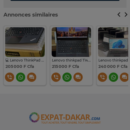
Annonces similaires
💻 Lenovo ThinkPad T14 * 10e Gen 🖥️ écran Tactile
Lenovo thinkpad T14 authentique
Lenovo thinkpad 
205 000 F Cfa
215 000 F Cfa
240 000 F Cfa