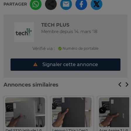
PARTAGER
TECH PLUS
Membre depuis 14. mars '18
Vérifié via :
Numéro de portable
Signaler cette annonce
Annonces similaires
Dell 5320 latitude ) i5 ) 11e generation ) 16g de ram ) 512
Lenovo ) T14s ) Gen2 ) i5 ) 11e generation VPro ) 16 ) 256