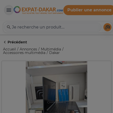
Publier une annonce
Expat-Dakar
Té
Précédent
Accueil
Annonces
Multimédia
Accessoires multimédia
Dakar