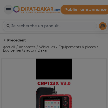
Publier une annonce
Expat-Dakar
Té
Précédent
Accueil
Annonces
Véhicules
Équipements & pièces
Équipements auto
Dakar