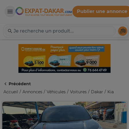
Publier une annonce
Expat-Dakar
Té
Précédent
Accueil
Annonces
Véhicules
Voitures
Dakar
Kia