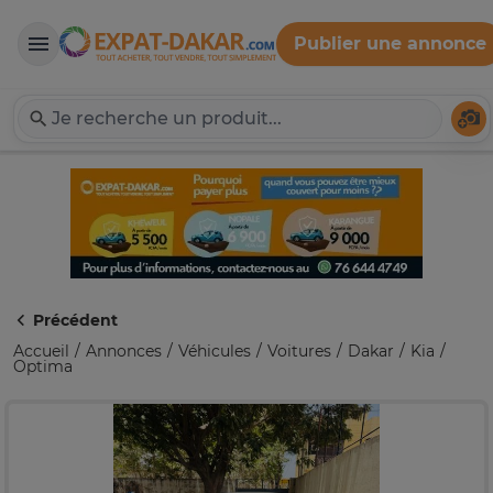
Publier une annonce
Expat-Dakar
Té
Précédent
Accueil
Annonces
Véhicules
Voitures
Dakar
Kia
Optima