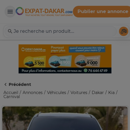
Publier une annonce
Expat-Dakar
Té
Précédent
Accueil
Annonces
Véhicules
Voitures
Dakar
Kia
Carnival