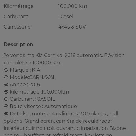
Kilométrage
100,000 km
Carburant
Diesel
Carrosserie
4x4s & SUV
Description
Je vends ma Kia Carnival 2016 automatic. Révision
complète à 100000 km.
🔘 Marque : KIA
🔘 Modèle:CARNAVAL
🔘 Année : 2016
🔘 kilométrage :100.000km
🔘 Carburant: GASOIL
🔘 Boite vitesse : Automatique
🔘 Details : , moteur 4 cylindres 2.0 9places , Full
options ,Grand écran, caméra de recule radar ,
intérieur cuir noir toit ouvrant climatisation Bizone ,
chaise Chauffant et refroidissant, key let's go