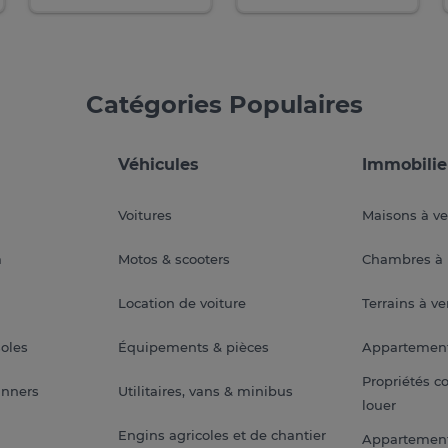
Catégories Populaires
Véhicules
Immobilie
Voitures
Maisons à v
a
Motos & scooters
Chambres à 
Location de voiture
Terrains à v
soles
Équipements & pièces
Appartemen
Propriétés c
anners
Utilitaires, vans & minibus
louer
Engins agricoles et de chantier
Appartement