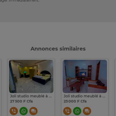
énager immédiatement.
Annonces similaires
Joli studio meublé à liberté 6
Joli studio meublé à Zac Mbao Cité Impôts et domaines
27 500 F Cfa
25 000 F Cfa