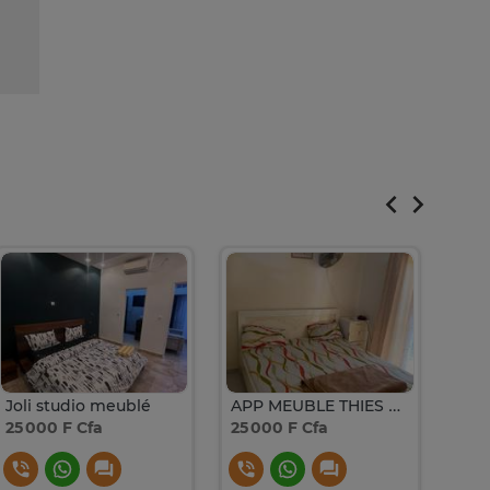
Joli studio meublé
APP MEUBLE THIES GRAND STANDING
25 000 F Cfa
25 000 F Cfa
500