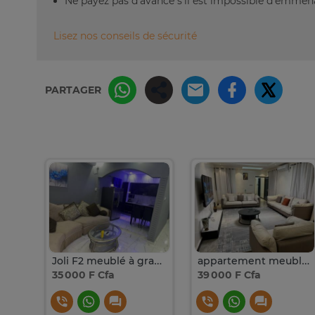
Ne payez pas d’avance s’il est impossible d’emm
Lisez nos conseils de sécurité
PARTAGER
Studio grand standing sicap liberté 3
Joli F2 meublé à grand standing à thies
appartement meublé thies grand standing
35 000 F Cfa
39 000 F Cfa