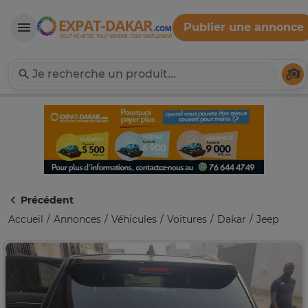
Publier une annonce
Expat-Dakar
Té
Précédent
Accueil
Annonces
Véhicules
Voitures
Dakar
Jeep