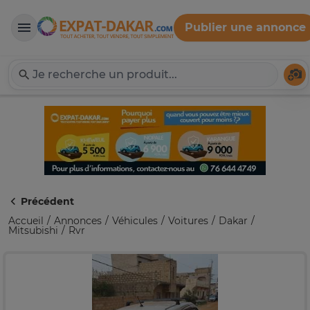
Publier une annonce
Expat-Dakar
Té
Précédent
Accueil
Annonces
Véhicules
Voitures
Dakar
Mitsubishi
Rvr