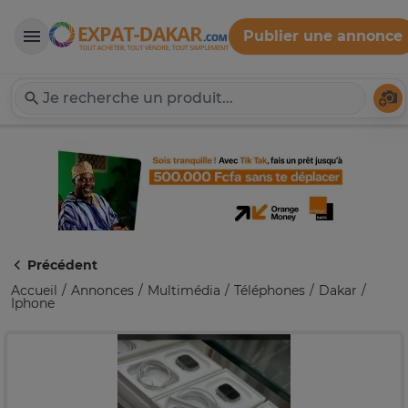
Publier une annonce
Expat-Dakar
Té
Précédent
Accueil
Annonces
Multimédia
Téléphones
Dakar
Iphone