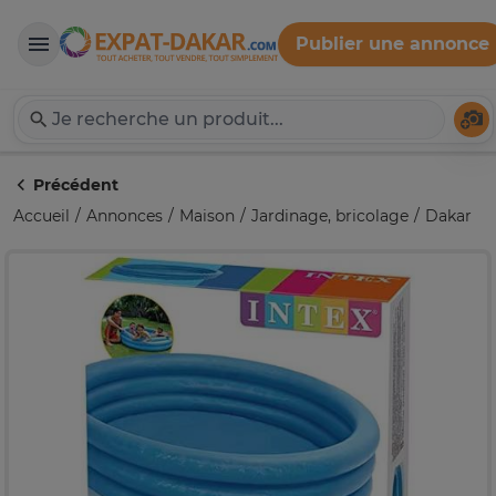
Publier une annonce
Expat-Dakar
Té
Précédent
Accueil
Annonces
Maison
Jardinage, bricolage
Dakar