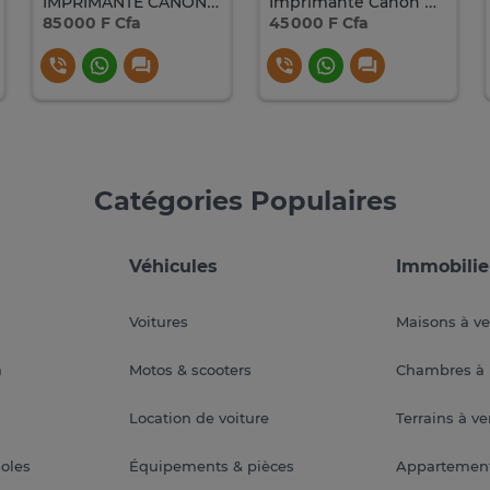
IMPRIMANTE CANON Pixma TR-4640 MULTIFONCTIONS COULEUR
Imprimante Canon pixma 2541s
85 000 F Cfa
45 000 F Cfa
Catégories Populaires
Véhicules
Immobilie
Voitures
Maisons à v
a
Motos & scooters
Chambres à 
Location de voiture
Terrains à v
soles
Équipements & pièces
Appartemen