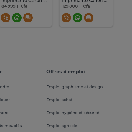
Imprimante Canon Pixma TR-4640
Imprimante Canon PIXMA G3430 multifonction à réservoirs
84 999 F Cfa
129 000 F Cfa
125 
r
Offres d'emploi
endre
Emploi graphisme et design
louer
Emploi achat
endre
Emploi hygiène et sécurité
ts meublés
Emploi agricole