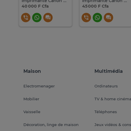
Imprimante Canon PIXMA G3430 Wi-Fi impression copie scan
Imprimante Canon PIXMA MG2541S couleur USB compacte
Imprimante Canon Pixma TS3640 multifonction couleur A4
40 000 F Cfa
45 000 F Cfa
Maison
Multimédia
Electromenager
Ordinateurs
Mobilier
TV & home ciném
Vaisselle
Téléphones
Décoration, linge de maison
Jeux vidéos & con