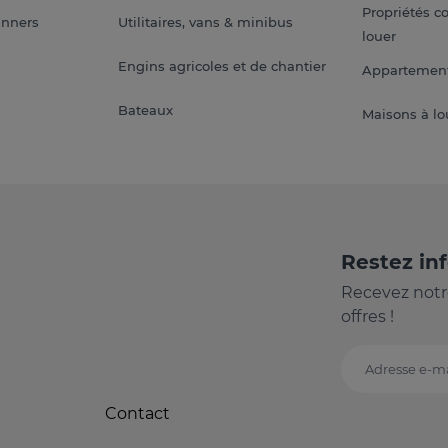
Propriétés c
anners
Utilitaires, vans & minibus
louer
Engins agricoles et de chantier
Appartement
Bateaux
Maisons à lo
Restez in
Recevez notr
offres !
Adresse e-ma
Contact