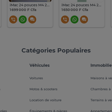
iMac 24 pouces M4 24GB SSD 512
iMac 24 pouces M4 24GB SSD 512 QWERTY
1 699 000 F Cfa
1 650 000 F Cfa
Catégories Populaires
Véhicules
Immobilie
Voitures
Maisons à v
a
Motos & scooters
Chambres à 
Location de voiture
Terrains à v
soles
Équipements & pièces
Appartemen