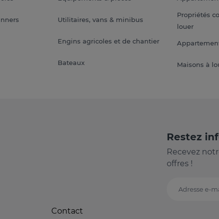
Propriétés c
anners
Utilitaires, vans & minibus
louer
Engins agricoles et de chantier
Appartement
Bateaux
Maisons à lo
Restez in
Recevez notr
offres !
Adresse e-ma
Contact