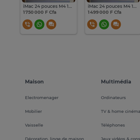
2025 Mac Book Air Puce M4 ssd 256 Gb Ram 24 Gb
iMac 24 pouces M4 16GB SSD 1TB
iMac 24 pouces M4 16GB SSD 512
1 750 000 F Cfa
1 499 000 F Cfa
Maison
Multimédia
Electromenager
Ordinateurs
Mobilier
TV & home ciném
Vaisselle
Téléphones
Décoration, linge de maison
Jeux vidéos & con