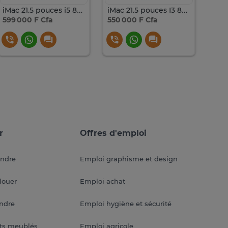
iMac 21.5 pouces i5 8GB SSD 256
iMac 21.5 pouces I3 8GB SSD 256
599 000 F Cfa
550 000 F Cfa
750
r
Offres d'emploi
endre
Emploi graphisme et design
louer
Emploi achat
endre
Emploi hygiène et sécurité
ts meublés
Emploi agricole