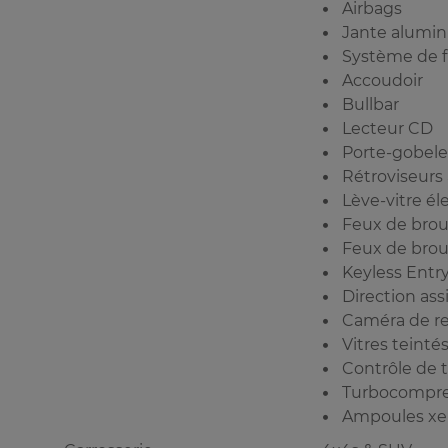
Airbags
Jante alumi
Système de f
Accoudoir
Bullbar
Lecteur CD
Porte-gobele
Rétroviseurs
Lève-vitre él
Feux de broui
Feux de broui
Keyless Entr
Direction ass
Caméra de re
Vitres teinté
Contrôle de t
Turbocompre
Ampoules x