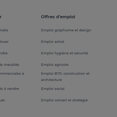
r
Offres d'emploi
endre
Emploi graphisme et design
louer
Emploi achat
endre
Emploi hygiène et sécurité
ts meublés
Emploi agricole
ommerciales à
Emploi BTP, construction et
architecture
s à vendre
Emploi social
uer
Emploi conseil et stratégie