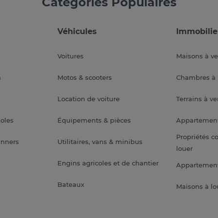
Catégories Populaires
Véhicules
Immobilie
Voitures
Maisons à v
a
Motos & scooters
Chambres à 
Location de voiture
Terrains à v
soles
Équipements & pièces
Appartemen
Propriétés c
anners
Utilitaires, vans & minibus
louer
Engins agricoles et de chantier
Appartement
Bateaux
Maisons à lo