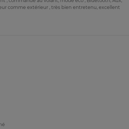
fant , commande au volant, mode eco , Bluetooth, Aux,
ieur comme extérieur , très bien entretenu, excellent
nné