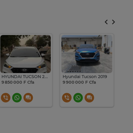
HYUNDAI TUCSON 2019
Hyundai Tucson 2019
Hyu
9 850 000 F Cfa
9 900 000 F Cfa
9 85