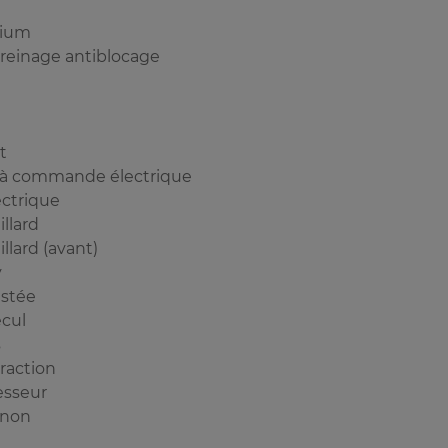
nium
reinage antiblocage
t
 à commande électrique
ectrique
llard
llard (avant)
y
istée
cul
s
raction
sseur
enon