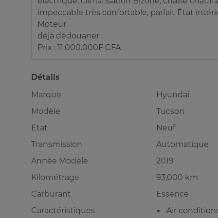
électrique, climatisation Bizone, chaise chauf
impeccable très confortable, parfait État intér
Moteur
déjà dédouaner
Prix : 11.000.000F CFA
Détails
Marque
Hyundai
Modèle
Tucson
Etat
Neuf
Transmission
Automatique
Année Modèle
2019
Kilométrage
93,000 km
Carburant
Essence
Caractéristiques
Air conditio