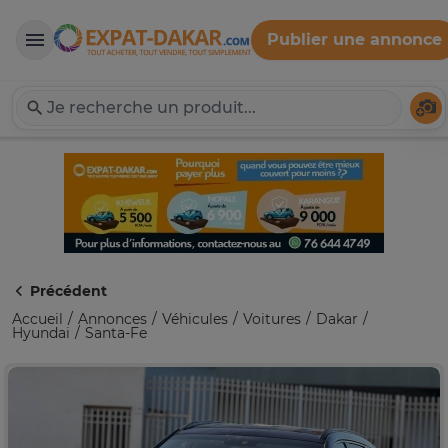
Publier une annonce
Expat-Dakar
Té
Précédent
Accueil
Annonces
Véhicules
Voitures
Dakar
Hyundai
Santa-Fe