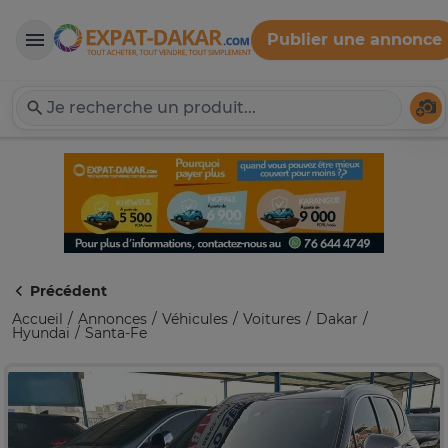
Publier une annonce
Expat-Dakar
Té
Précédent
Accueil
Annonces
Véhicules
Voitures
Dakar
Hyundai
Santa-Fe