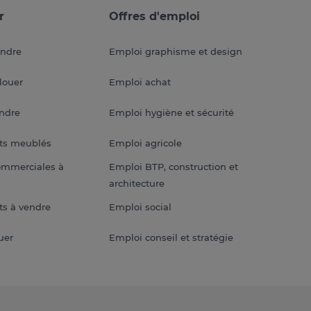
r
Offres d'emploi
endre
Emploi graphisme et design
louer
Emploi achat
endre
Emploi hygiène et sécurité
ts meublés
Emploi agricole
ommerciales à
Emploi BTP, construction et
architecture
s à vendre
Emploi social
uer
Emploi conseil et stratégie