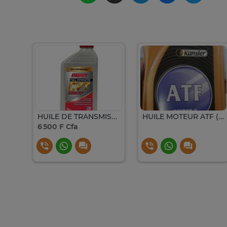
👉 Huile de Coco Bio Pure – (Qualité Premium)
HUILE DE TRANSMISSION CVT ABRO
HUILE MOTEUR ATF (1L)
6 500 F Cfa