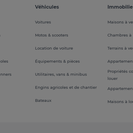
Véhicules
Immobilie
Voitures
Maisons à v
a
Motos & scooters
Chambres à 
Location de voiture
Terrains à v
soles
Équipements & pièces
Appartemen
Propriétés c
anners
Utilitaires, vans & minibus
louer
Engins agricoles et de chantier
Appartement
Bateaux
Maisons à lo