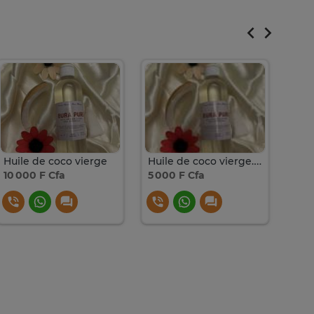
Huile de coco vierge
Huile de coco vierge. 250ml
10 000 F Cfa
5 000 F Cfa
9 00