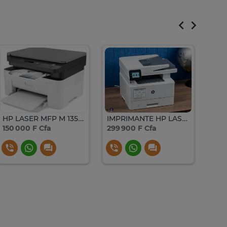
HP LASER MFP M 135 A
IMPRIMANTE HP LASER JET PRO MFP 4103 DW
150 000 F Cfa
299 900 F Cfa
379