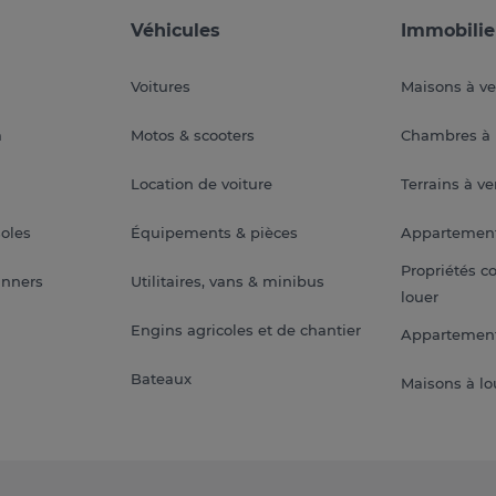
Véhicules
Immobilie
Voitures
Maisons à v
a
Motos & scooters
Chambres à 
Location de voiture
Terrains à v
soles
Équipements & pièces
Appartemen
Propriétés c
anners
Utilitaires, vans & minibus
louer
Engins agricoles et de chantier
Appartement
Bateaux
Maisons à lo