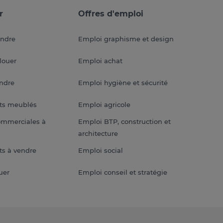
r
Offres d'emploi
endre
Emploi graphisme et design
louer
Emploi achat
endre
Emploi hygiène et sécurité
ts meublés
Emploi agricole
ommerciales à
Emploi BTP, construction et
architecture
s à vendre
Emploi social
uer
Emploi conseil et stratégie