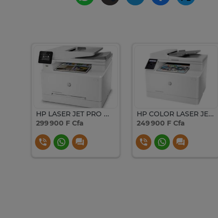
HP LASER JET PRO 4003 DN
HP LASER JET PRO MFP M 283 FDN
HP COLOR LASER JET PRO MFP M 183 FW
299 900 F Cfa
249 900 F Cfa